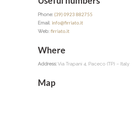
Useful numbers
(39) 0923 882755
Phone:
info@firriato.it
Email
:
firriato.it
Web:
Where
Address:
Via Trapani 4, Paceco (TP) – Italy
Map