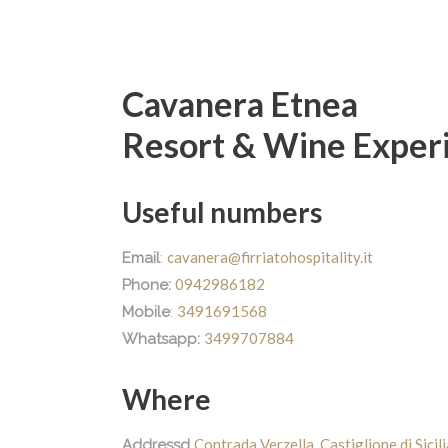
Cavanera Etnea
Resort & Wine Exper
Useful numbers
cavanera@firriatohospitality.it
Email
:
0942986182
Phone:
3491691568
Mobile
:
3499707884
Whatsapp:
Where
Contrada Verzella, Castiglione di Sicil
Addressd