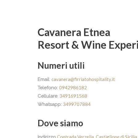
Cavanera Etnea
Resort & Wine Exper
Numeri utili
cavanera@firriatohospitality.it
Email
:
0942986182
Telefono:
3491691568
Cellulare
:
3499707884
Whatsapp:
Dove siamo
Contrada Verzella, Castiglione di Sicili
Indirizzo