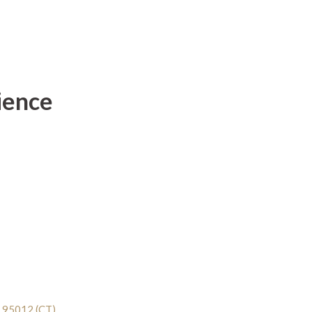
ience
a, 95012 (CT)