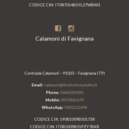
CODICE CIN: IT087014B5YL37WBW3
Calamoni di Favignana
Contrada Calamoni – 91023 – Favignana (TP)
Email
:
calamoni@firriatohospitality.it
Phone:
3666260186
Mobile:
0923861679
WhatsApp:
3405212698
CODICE CIR: 19081009B501738
CODICE CIN: IT081009B55PZY7BXR