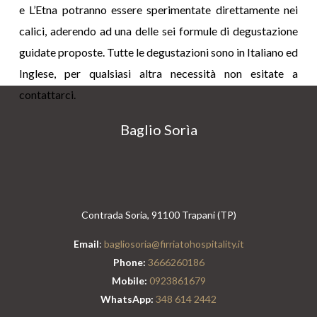
e L’Etna potranno essere sperimentate direttamente nei
calici, aderendo ad una delle sei formule di degustazione
guidate proposte. Tutte le degustazioni sono in Italiano ed
Inglese, per qualsiasi altra necessità non esitate a
contattarci.
Baglio Sorìa
Contrada Soria, 91100 Trapani (TP)
Email
:
bagliosoria@firriatohospitality.it
Phone:
3666260186
Mobile:
0923861679
WhatsApp:
348 614 2442