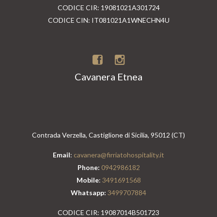
CODICE CIR: 19081021A301724
CODICE CIN: IT081021A1WNECHN4U
Cavanera Etnea
Contrada Verzella, Castiglione di Sicilia, 95012 (CT)
Email
:
cavanera@firriatohospitality.it
Phone:
0942986182
Mobile
:
3491691568
Whatsapp:
3499707884
CODICE CIR: 19087014B501723